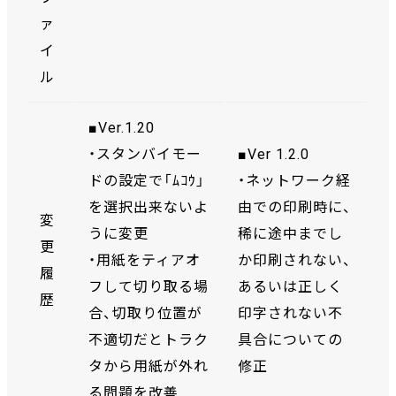
ァ
イ
ル
■Ver.1.20
・スタンバイモー
■Ver 1.2.0
ドの設定で「ﾑｺｳ」
・ネットワーク経
を選択出来ないよ
由での印刷時に、
変
うに変更
稀に途中までし
更
・用紙をティアオ
か印刷されない、
履
フして切り取る場
あるいは正しく
歴
合、切取り位置が
印字されない不
不適切だとトラク
具合についての
タから用紙が外れ
修正
る問題を改善