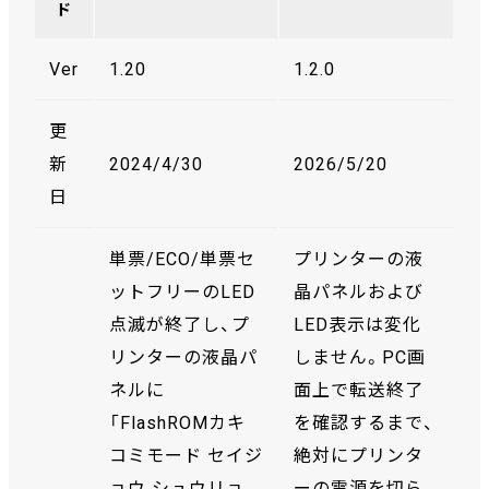
ド
Ver
1.20
1.2.0
更
新
2024/4/30
2026/5/20
日
単票/ECO/単票セ
プリンターの液
ットフリーのLED
晶パネルおよび
点滅が終了し、プ
LED表示は変化
リンターの液晶パ
しません。PC画
ネルに
面上で転送終了
「FlashROMカキ
を確認するまで、
コミモード セイジ
絶対にプリンタ
ョウ シュウリョ
ーの電源を切ら