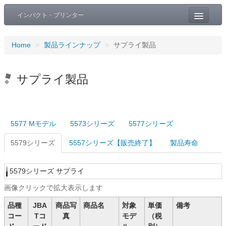
インパクト・プリンター
お知らせ
Home
>
製品ラインナップ
>
サプライ製品
製品ラインナップ
ダウンロード
サプライ製品
検索
5577 Mモデル
5573シリーズ
5577シリーズ
5579シリーズ
5557シリーズ【販売終了】
製品寿命
5579シリーズ サプライ
画像クリックで拡大表示します
品種
JBA
商品写
商品名
対象
単価
備考
コー
Tコ
真
モデ
（税