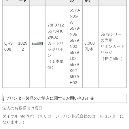
ド
ード
ル
別）
5579-
N05-
W
78F9712
5579-
5579-H0
N05
5579シリー
2/K02
5579-
ズ専用
QR9
1025
カートリ
6,000
N02
リボンカート
008
2
ッジリボ
円/本
5579-
リッジ
ン
L02
（長さ58m）
（１本単
5579-
位）
K02
5579-
H02
プリンター製品のご購入に関するお問い合わせ先
法人のお客様向け窓口
ダイヤルInfoPrint (※リコージャパン株式会社のコールセンターに
なります。）