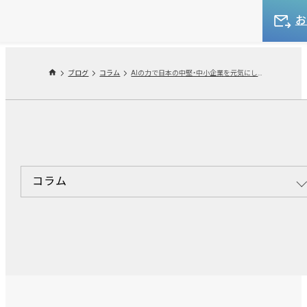
ブログ
コラム
AIの力で日本の中堅・中小企業を元気にしたい！社内起業家への挑戦（イノベース）
コラム