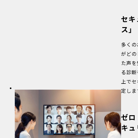
セキ
ス」
多くの
がどの
た声を
る診断
上でセ
定しま
ゼロ
キュ