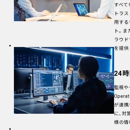
すべて
トラス
用する
ト。ま
ラウド
を提供
24
監視や一
Oper
が連携
に、対
様の情