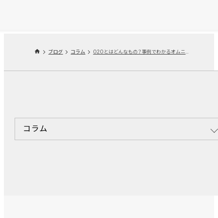
ブログ
コラム
O2Oとはどんなもの？事例でわかるオムニチャネルとの違い
コラム