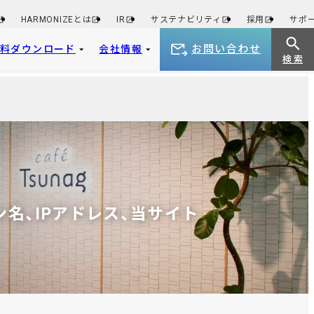
HARMONIZEとは
IR
サステナビリティ
採用
サポ
お問い合わせ
資料ダウンロード
会社情報
検 索
ン名、IPアドレス、当サイト