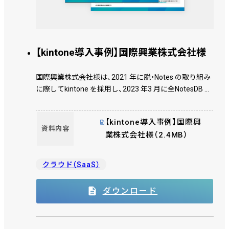
【kintone導入事例】国際興業株式会社様
国際興業株式会社様は、2021 年に脱・Notes の取り組み
に際してkintone を採用し、2023 年3 月に全NotesDB の
移行を完了しました。現在は新規に開発したものも含め
て約400 のアプリが稼働しています。kintone を導入し
【kintone導入事例】国際興
てからユーザーに定着するまでどのような取り組みを
資料内容
業株式会社様（2.4MB）
行ったのか、情報システム課の森課長補佐、五味チーフ
リーダー、町田サブリーダー、杉山氏にお話を伺いまし
た。
クラウド（SaaS）
ダウンロード