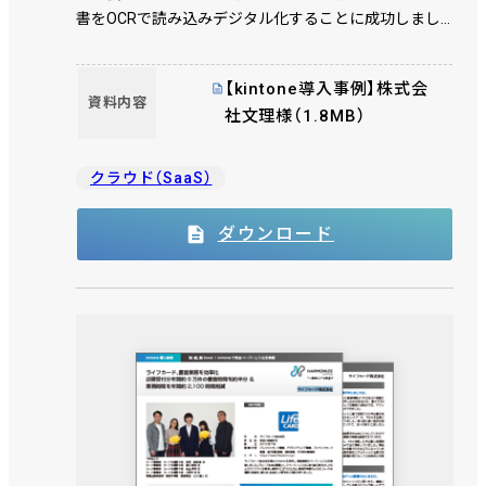
書をOCRで読み込みデジタル化することに成功しまし
た。システム化にあたり、kintone のアプリ開発を担当
したＪＢＣＣ株式会社、データ連携プラットフォームで
【kintone導入事例】株式会
あるQanat Universeの開発元であり、FAX データを
資料内容
社文理様（1.8MB）
kintone に連携する開発を担当したＪＢアドバンスト・
テクノロジー株式会社、ＪＢＣＣグループのバックオフ
ィス業務を担い、自社の受注処理を抜本的に改革したＣ
クラウド（SaaS）
＆Ｃビジネスサービス株式会社、このＪＢＣＣグループ
会社3 社のノウハウを結集しました。
ダウンロード