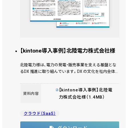
【kintone導入事例】北陸電力株式会社様
北陸電力様は、電力の発電・販売事業を支える基盤とな
るDX 推進に取り組んでいます。DX の文化を社内全体に
定着させることを目的とし、ＪＢＣＣの伴走でワークシ
ョップ開催や運用ガバナンス整備などの活動を通じて
【kintone導入事例】北陸電
社内での活用を推進しました。その結果、導入開始から
資料内容
力株式会社様（1.4MB）
9 か月で年間1 万5 千時間以上の業務時間を削減してい
ます。これまでの取り組みで見えてきたDX 推進のポイ
ントについて、福村 正人氏、浅井 圭介氏、麻生 啓太氏に
クラウド（SaaS）
お話を伺いました。