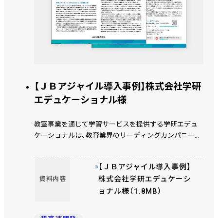
【ＪＢアジャイル導入事例】株式会社学研
エデュケーショナル様
教室事業を通じて学習サービスを提供する学研エデュ
ケーショナルは、教育業界のリーディングカンパニーと
して学びの可能性を引き出す教材や指導、ソリューショ
ンの開発に取り組んでいる。これまで個別最適化してい
【ＪＢアジャイル導入事例】
た各システムを統合し、新たに構築した基幹システムに
株式会社学研エデュケーシ
資料内容
ついて、学研エデュケーショナルの丸谷昂明氏、石原光
ョナル様（1.8MB）
一氏、中嶋優美氏に話を伺った。