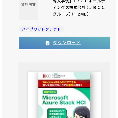
導入事例】ＪＢＣＣホールデ
VMware 製品の知見を持つ社員が携わっただけなく、Ｊ
資料内容
ィングス株式会社（ＪＢＣＣ
ＢＣＣがヴイエムウェア社と長年培ってきたパートナ
ーシップ による協力体制、経験と知見も活かされていま
グループ）（1.2MB）
す。
ハイブリッドクラウド
ダウンロード