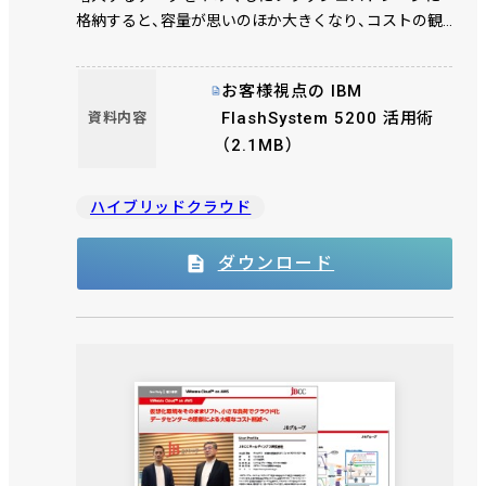
格納すると、容量が思いのほか大きくなり、コストの観
点から検討を先延ばしになるケースが散見されます。
そこで、「より速く、より安価で、コンパクト！」の 3 拍子
お客様視点の IBM
が揃った IBM FlashSystem 5200 の活用例をご提案いた
FlashSystem 5200 活用術
資料内容
します。 ＪＢＣＣモダナイゼーションクリニック（無
（2.1MB）
料）は、最適なソリューションをお客様にご提案いたし
ます。
ハイブリッドクラウド
ダウンロード