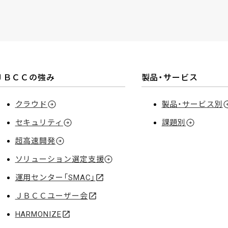
ＪＢＣＣの強み
製品・サービス
クラウド
製品・サービス別
セキュリティ
課題別
超高速開発
ソリューション選定支援
運用センター「SMAC」
ＪＢＣＣユーザー会
HARMONIZE