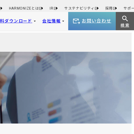
HARMONIZEとは
IR
サステナビリティ
採用
サポ
お問い合わせ
資料ダウンロード
会社情報
検 索
。