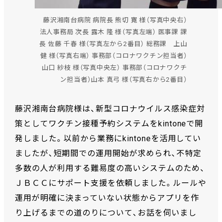
藤沢湘南台病院 病院長 熊切 寛 様（写真中央右）
法人事務局 次長 露木 隆 様（写真左端） 医事課 課
長 佐藤 千春 様（写真左から2番目） 総務課 上山
健 様（写真右端） 事務部（コロナワクチン担当者）
山口 紗枝 様（写真中央左） 事務部（コロナワクチ
ン担当者）山本 真弓 様（写真右から2番目）
藤沢湘南台病院様は、新型コロナウイルス感染症対
策としてワクチン接種予約システムをkintoneで開
発しました。以前から業務にkintoneを活用してい
ましたが、短期間での運用開始が求められ、不特定
多数の人が利用する難易度の高いシステムのため、
ＪＢＣＣにサポート支援を依頼しました。ルールや
運用が明確に決まっていない状態からアプリを作
り上げるまでの道のりについて、お話を伺いまし