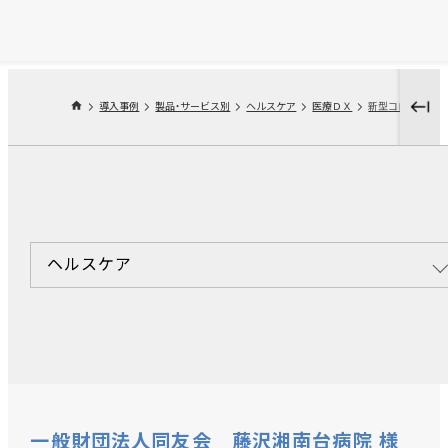
導入事例
製品・サービス別
ヘルスケア
医療ＤＸ
ヘルスケア
一般財団法人同友会 藤沢湘南台病院 様