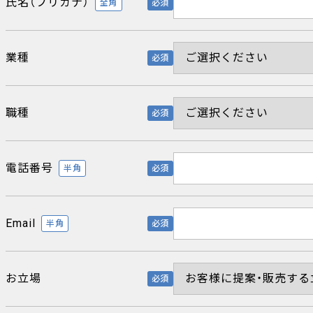
氏名（フリガナ）
全角
必須
業種
必須
職種
必須
電話番号
半角
必須
Email
半角
必須
お立場
必須