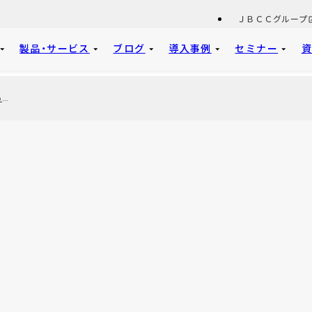
ＪＢＣＣグループ
製品・サービス
ブログ
導入事例
セミナー
【簡易版】育児・介護にかかわる制度改正 実務対策ガイドブック