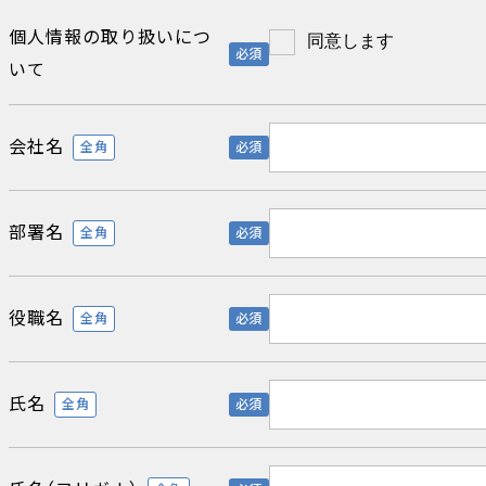
個人情報の取り扱いにつ
同意します
必須
いて
会社名
全角
必須
部署名
全角
必須
役職名
全角
必須
氏名
全角
必須