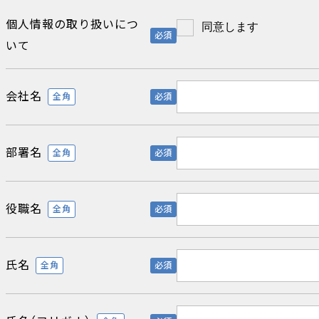
個人情報の取り扱いにつ
同意します
必須
いて
会社名
全角
必須
部署名
全角
必須
役職名
全角
必須
氏名
全角
必須