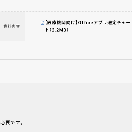
本資料ではオンプレOfficeとM365のコスト比較や、ライセ
ス選定チャートや価格表など、医療機関様に役立つ情報を掲
しております。
【医療機関向け】Officeアプリ選定チャー
資料内容
ト（2.2MB）
必要です。