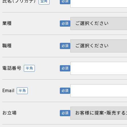
氏名（フリガナ）
全角
必須
業種
必須
職種
必須
電話番号
半角
必須
Email
半角
必須
お立場
必須