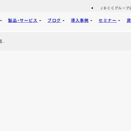
ＪＢＣＣグループ
製品・サービス
ブログ
導入事例
セミナー
【医療機関向け】Officeアプリ選定チャート