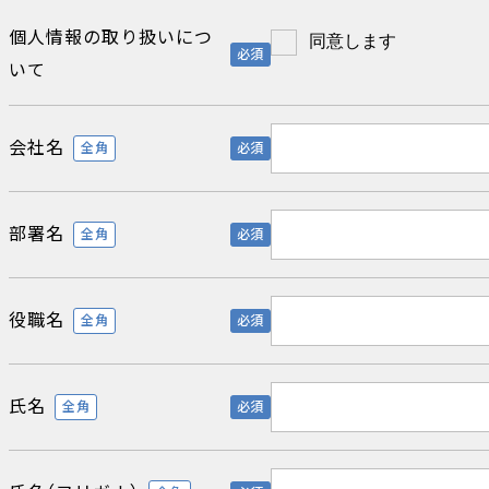
個人情報の取り扱いにつ
同意します
必須
いて
会社名
全角
必須
部署名
全角
必須
役職名
全角
必須
氏名
全角
必須