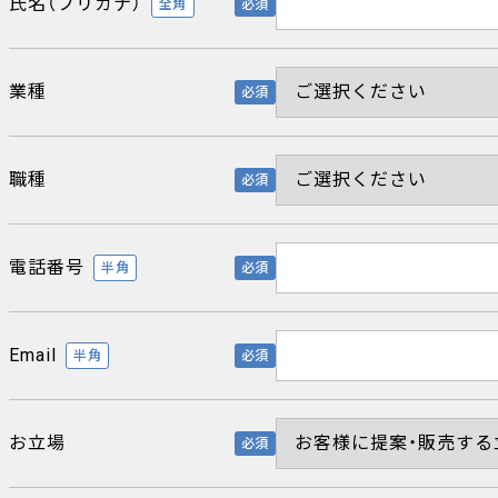
氏名（フリガナ）
全角
必須
業種
必須
職種
必須
電話番号
半角
必須
Email
半角
必須
お立場
必須