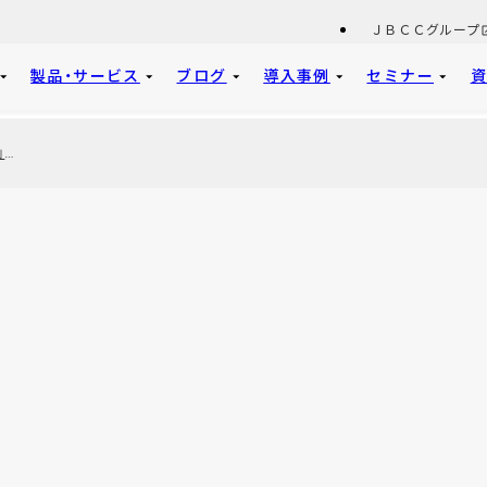
ＪＢＣＣグループ
製品・サービス
ブログ
導入事例
セミナー
「IBM i ユーザー動向調査2024」結果からみる IBM Power の現状とこれから