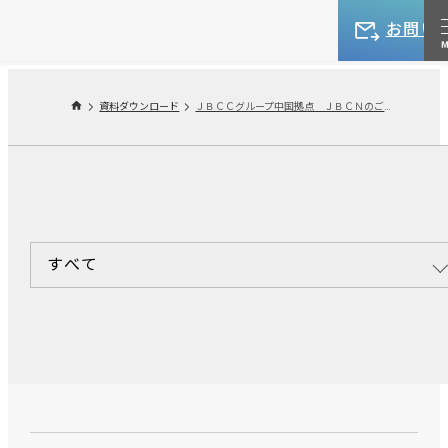
お問い
資料ダウンロード
ＪＢＣＣグループ中国拠点 ＪＢＣＮのご紹介
すべて