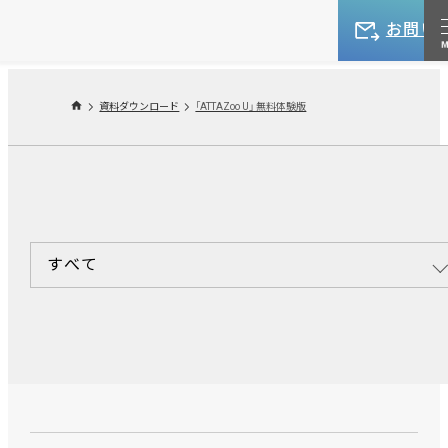
お問い
資料ダウンロード
「ATTAZoo U」 無料体験版
すべて