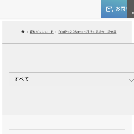
お問い
資料ダウンロード
PrintPro 2.0 Serverへ移行する場合 評価版
すべて