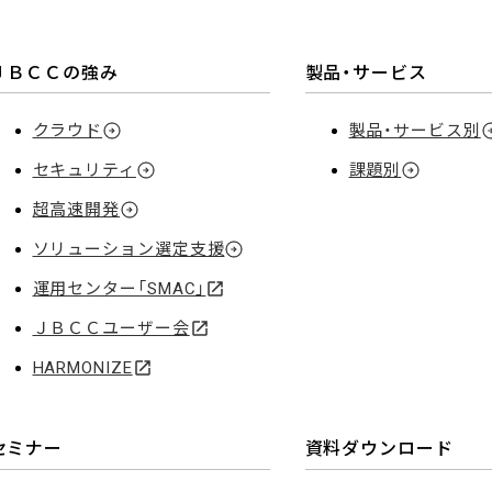
ＪＢＣＣの強み
製品・サービス
クラウド
製品・サービス別
セキュリティ
課題別
超高速開発
ソリューション選定支援
運用センター「SMAC」
ＪＢＣＣユーザー会
HARMONIZE
セミナー
資料ダウンロード