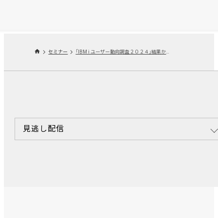
セミナー
「IBM i ユーザー動向調査２０２４」結果からみる IBM Powerの現状とこれから～i Magazine編集長をお迎えして ＪＢＣＣ IBM Power担当者との本音トーク～
見逃し配信