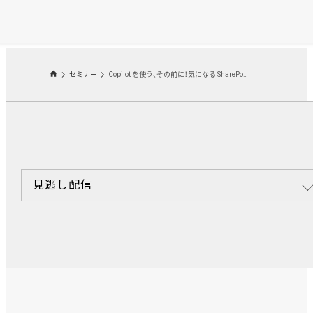
セミナー
Copilot を使う、その前に！気になる SharePoint を触ってみよう！～サイト設定編 Part.2 ～
見逃し配信