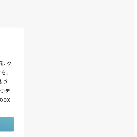
発、ク
を、
基づ
持つデ
のDX