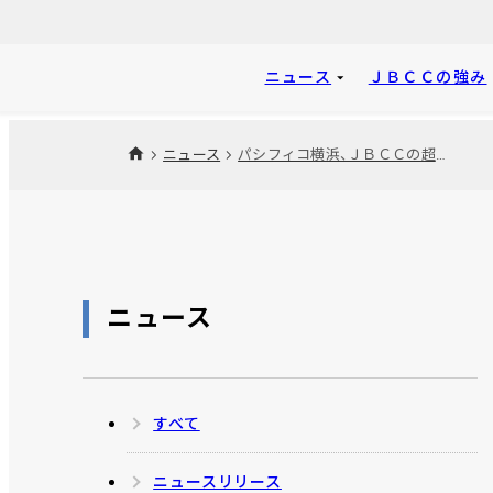
ニュース
ＪＢＣＣの強み
ニュース
パシフィコ横浜、ＪＢＣＣの超高速開発により、利用申込システムをクラウド上に構築
ニュース
すべて
ニュースリリース