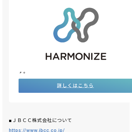
「HARMONIZE」について
「HARMONIZE」は、ＪＢグループが提供する超高速
開発、クラウド、セキュリティ、データ連携等のソリ
ューションを、経済産業省の提唱するDXフレーム
ワークの枠組みに基づき、強化、再構築したサービ
ス体系。ＪＢグループが持つデジタルテクノロジー
や手法を取り入れ、進化する最新のDXを実現しま
す。
詳しくはこちら
■ＪＢＣＣ株式会社について
https://www.jbcc.co.jp/