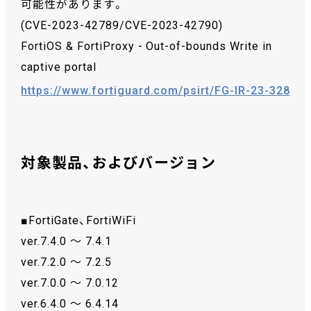
可能性があります。
(CVE-2023-42789/CVE-2023-42790)
FortiOS & FortiProxy - Out-of-bounds Write in
captive portal
https://www.fortiguard.com/psirt/FG-IR-23-328
対象製品、およびバージョン
■FortiGate、FortiWiFi
ver.7.4.0 ～ 7.4.1
ver.7.2.0 ～ 7.2.5
ver.7.0.0 ～ 7.0.12
ver.6.4.0 ～ 6.4.14