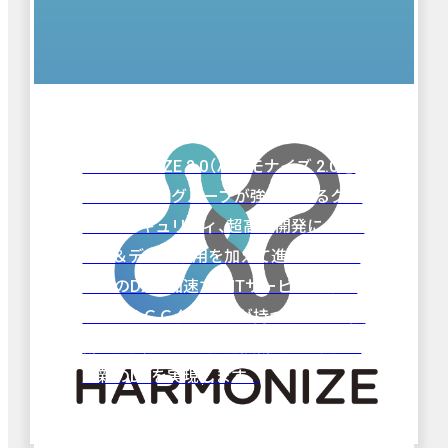
HARMONIZE 2.0について
「HARMONIZE 2.0（ハーモナイズ 2.0）」
は、ＪＢＣＣグループが強みとするクラ
ウド、セキュリティ、超高速開発に、新た
にAI＆データ活用を加えて進化した、お
客様のDXを加速するITサービス体系で
す。ＪＢＣＣグループが持つデジタル技
術や手法にAIなど先進技術を取り入れ、
最新のDXを実現します。