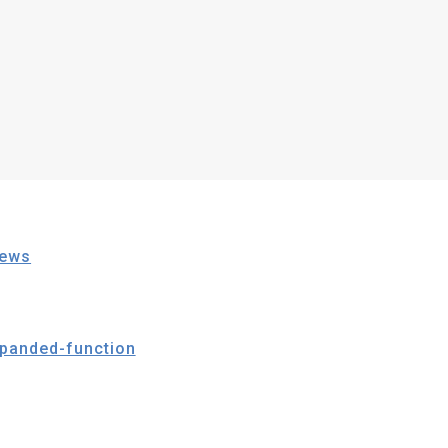
iews
xpanded-function