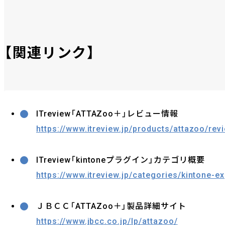
【関連リンク】
ITreview「ATTAZoo＋」レビュー情報
https://www.itreview.jp/products/attazoo/rev
ITreview「kintoneプラグイン」カテゴリ概要
https://www.itreview.jp/categories/kintone-e
ＪＢＣＣ「ATTAZoo＋」製品詳細サイト
https://www.jbcc.co.jp/lp/attazoo/