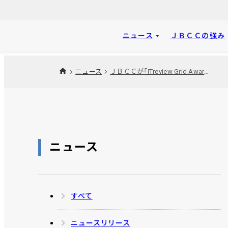
ニュース
ＪＢＣＣの強み
ニュース
ＪＢＣＣが「ITreview Grid Award 2026 Winter」のkintoneプラグイン部門にて最高位の「Leader」を18期連続受賞で殿堂入り
ニュース
すべて
ニュースリリース