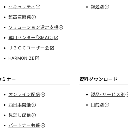
セキュリティ
課題別
超高速開発
ソリューション選定支援
運用センター「SMAC」
ＪＢＣＣユーザー会
HARMONIZE
セミナー
資料ダウンロード
オンライン配信
製品・サービス別
西日本開催
目的別
見逃し配信
パートナー共催