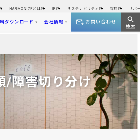
HARMONIZEとは
IR
サステナビリティ
採用
サポ
お問い合わせ
資料ダウンロード
会社情報
検 索
入手順/障害切り分け