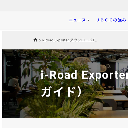
ニュース
ＪＢＣＣの強み
i-Road Exporter ダウンロード（導入手順/障害切り分けガイド）
i-Road Ex
ガイド）