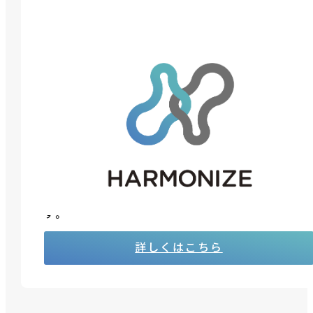
「HARMONIZE」について
「HARMONIZE」は、ＪＢグループが提供する超高速
開発、クラウド、セキュリティ、データ連携等のソリ
ューションを、経済産業省の提唱するDXフレーム
ワークの枠組みに基づき、強化、再構築したサービ
ス体系。ＪＢグループが持つデジタルテクノロジー
や手法を取り入れ、進化する最新のDXを実現しま
す。
詳しくはこちら