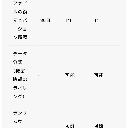
ファイ
ルの復
元とバ
180日
1年
1年
ージョ
ン履歴
データ
分類
（機密
-
可能
可能
情報の
ラベリ
ング）
ランサ
ムウェ
-
可能
可能