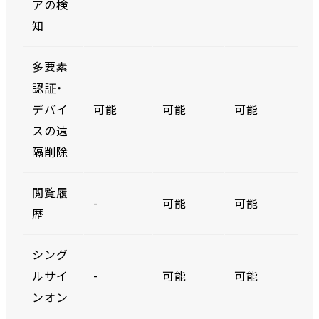
アの検
知
多要素
認証・
デバイ
可能
可能
可能
スの遠
隔削除
閲覧履
-
可能
可能
歴
シング
ルサイ
-
可能
可能
ンオン