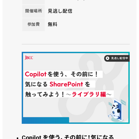
るタイミングかと思います。このセミナーではメインフ
見逃し配信
開催場所
レームからIBM Power System(IBM i）にコンバージョン
を成功されたお客様事例をご紹介します。 お客様事例
無料
参加費
のユニシス汎用機以外のメーカー利用のお客様にも参
考となる内容となっています。
Copilot を使う、その前に！気になる