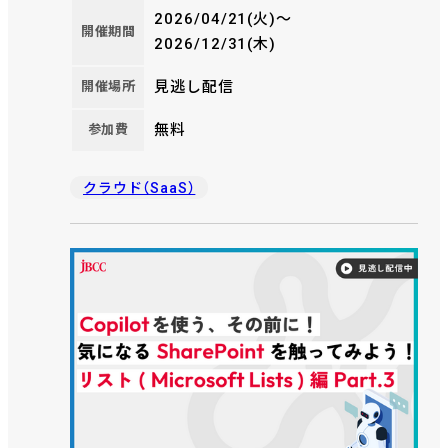
製品に精通したメンバーが集結し、それぞれの観点で各
2026/04/21(火)〜
グループウェアのオススメポイント、向き不向きをギュ
開催期間
2026/12/31(木)
ギュっと1.5時間でお届け！ AI時代だからこそ、データ活
用/AI連携のしやすさも含めて解説していきます。 ＪＢ
見逃し配信
開催場所
ＣＣならではの製品連携で導入いただいた事例なども
ご紹介。自社に合ったグループウェアがきっと見つかり
無料
参加費
ます！ 是非ご視聴ください。
クラウド（SaaS）