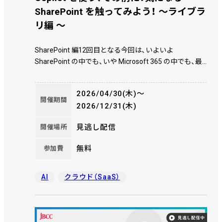
SharePoint を触ってみよう！ ～ライブラ
リ編 ～
SharePoint 編12回目となる今回は、いよいよ
SharePoint の中でも、いや Microsoft 365 の中でも、最
もコア（中核）となるライブラリについてお話をします。
もはや Microsoft Teams のチームのファイルの保存場
2026/04/30(木)〜
所でもあり、その他の Microsoft 365 内の様々なアプリ
開催期間
2026/12/31(木)
のファイルの保管場所でもある SharePoint ライブラ
リ。 このように SharePoint 単体利用以外でも大活躍す
見逃し配信
開催場所
るライブラリですが、ただのファイル保存・共有場所で
はありません。それを皆さんと一緒に紐解いていきまし
無料
参加費
ょう。
AI
クラウド（SaaS）