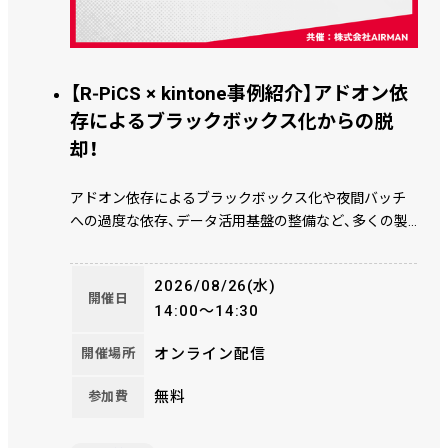
【R‑PiCS × kintone事例紹介】アドオン依
存によるブラックボックス化からの脱
却！
アドオン依存によるブラックボックス化や夜間バッチ
への過度な依存、データ活用基盤の整備など、多くの製
造業が抱える課題。株式会社AIRMAN様は、基幹システ
ム刷新によってこれらの課題を解消しました。 R-PiCS
2026/08/26(水)
を中心に、kintone×Qanat（データ連携）×WebReport（BI）
開催日
14:00～14:30
を組み合わせることで、「止まらない・属人化しない・拡
張し続けられる」 生産・販売管理システムを実現。 本セ
オンライン配信
開催場所
ミナーでは、アドオン最小化を実現するためのシステム
設計思想や、現場の理解を得られる運用変更のアプロー
無料
参加費
チ、さらに経営層から評価された投資対効果について、
実際の事例を交えながら詳しくご紹介します。