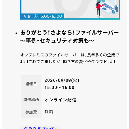
ありがとう！さよなら！ファイルサーバー
～事例・セキュリティ対策も～
オンプレミスのファイルサーバーは、長年多くの企業で
利用されてきましたが、働き方の変化やクラウド活用の
進展、サイバー攻撃の高度化により、その在り方があら
ためて問われています。 また、ファイル共有の範囲は社
2026/09/08(火)
内外へと広がり、オンラインストレージやIaaSの利用が
開催日
15:00～16:00
進む一方で、「どこにデータがあり、誰が、どのように利
用しているのか把握できない」といった状況が発生して
オンライン配信
開催場所
います。 一方で、クラウド型ファイルサーバーやオンラ
インストレージなど選択肢が増えたことで、どのサービ
無料
参加費
スが自社にとって最適なのか判断が難しくなってきて
います。 本セミナーでは、ファイルサーバー移行を検討
する際に必要となる考え方や判断軸を整理するととも
クラウド（SaaS）