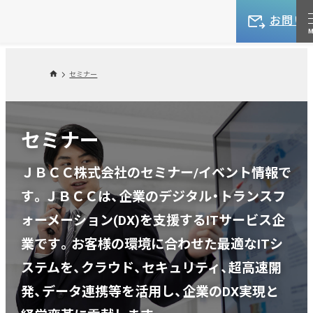
お問い
セミナー
セミナー
ＪＢＣＣ株式会社のセミナー/イベント情報で
す。ＪＢＣＣは、企業のデジタル・トランスフ
ォーメーション(DX)を支援するITサービス企
業です。お客様の環境に合わせた最適なITシ
ステムを、クラウド、セキュリティ、超高速開
発、データ連携等を活用し、企業のDX実現と