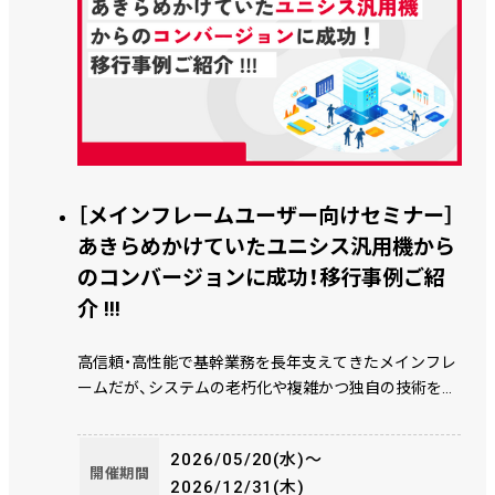
［メインフレームユーザー向けセミナー］
あきらめかけていたユニシス汎用機から
のコンバージョンに成功！移行事例ご紹
介 !!!
高信頼・高性能で基幹業務を長年支えてきたメインフレ
ームだが、システムの老朽化や複雑かつ独自の技術を支
える技術者不足、AI活用やクラウド利用などのDX推進の
障壁ともなり メインフレームを継続利用するには多
2026/05/20(水)〜
くの課題があります。また国内メーカーの事業撤退も重
開催期間
2026/12/31(木)
なり、今後のシステムをどうしていくべきかまさに考え