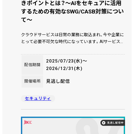
きポイントとは？～AIをセキュアに活用
するための有効なSWG/CASB対策につい
て～
クラウドサービスは日常の業務に取込まれ、今や企業に
とって必要不可欠な時代になっています。AIサービスの
活用、取引先とのデータ共有・連携としてのクラウド利
用、個人契約のクラウド（シャドーIT）へのアクセスなど
2025/07/23(水)〜
企業の重要なデータがインターネットを通して流れる
配信期間
2026/12/31(木)
ことにより、リスクは高まり「クラウドセキュリティ」は
益々重要となっています。 その環境下においてセキュ
見逃し配信
開催場所
リティを担保しながら、どのように重要資産を守り、ど
のようにAIを活用し業務効率化を図るという点が重要
テーマとなってきております。本セミナーでは、クラウ
セキュリティ
ドセキュリティがなぜ必要なのか？ また検討すべきポ
イントや有効性についてご紹介します。