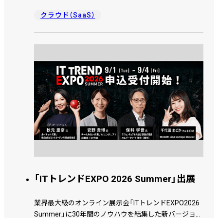
すための「業務データの整備」や、「脱紙・脱Excel」の重要
性をわかりやすく解説します。 サイボウズやJBCCでの
クラウド（SaaS）
取り組みにも触れながら、実際の企業でよくある課題、
具体的な活用イメージ、AI活用を進めるためのステップ
をわかりやすくご紹介します。
「ITトレンドEXPO 2026 Summer」出展
業界最大級のオンライン展示会「ITトレンドEXPO2026
Summer」に30年間のノウハウを結集した新バージョン