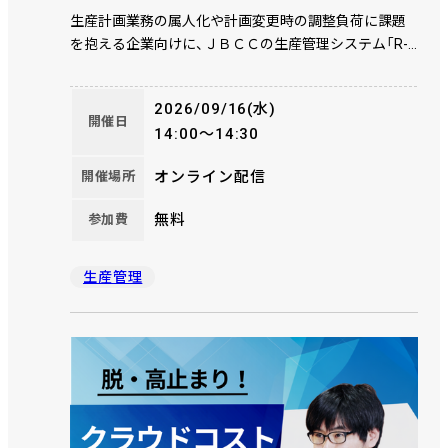
生産計画業務の属人化や計画変更時の調整負荷に課題
を抱える企業向けに、ＪＢＣＣの生産管理システム「R-
PiCS NX」と日立ソリューションズ東日本の生産スケジ
ューラ「scSQUARE ISP」の連携による生産計画業務の高
2026/09/16(水)
度化をご紹介します。計画品質向上、納期遵守率向上、
開催日
14:00～14:30
計画業務の標準化を実現するポイントを、活用事例やデ
モンストレーションを交えて解説します。
オンライン配信
開催場所
無料
参加費
生産管理