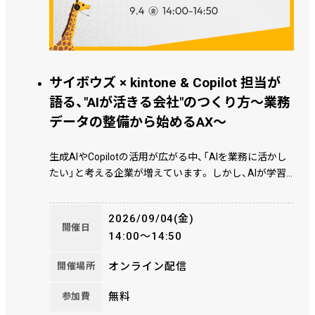
サイボウズ × kintone & Copilot 担当が
語る、"AIが活きる会社"のつくり方〜業務
データの整備から始めるAX〜
生成AIやCopilotの活用が広がる中、「AIを業務に活かし
たい」と考える企業が増えています。 しかし、AIが学習
し、価値を生み出すために必要なデータが何かをご存じ
でしょうか。実はその多くは、日々の業務の中で蓄積さ
2026/09/04(金)
れる「現場データ」です。 ところが現実には、そのデータ
開催日
14:00～14:50
が紙やExcelに散在し、十分に活用できていない企業も
少なくありません。AI活用を進めるためには、まず現場
オンライン配信
開催場所
データを集め、蓄積し、活用できる状態をつくることが
重要です。本セミナーでは、サイボウズさんをお招き
無料
参加費
し、kintone＆ Copilotの担当者が座談会形式で、AIを活か