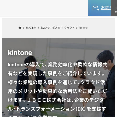
お問い
導入事例
製品・サービス別
クラウド
kintone
kintone
kintoneの導入で、業務効率化や柔軟な情報共
有などを実現した事例をご紹介しています。
様々な業種の導入事例を通じて、クラウド活
用のメリットや効果的な活用法をご覧いただ
けます。ＪＢＣＣ株式会社は、企業のデジタ
ル・トランスフォーメーション（DX）を支援す