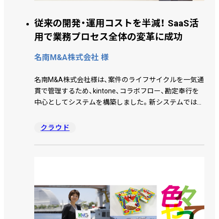
従来の開発・運用コストを半減！ SaaS活
用で業務プロセス全体の変革に成功
名南M&A株式会社 様
名南M&A株式会社様は、案件のライフサイクルを一気通
貫で管理するため、kintone、コラボフロー、勘定奉行を
中心としてシステムを構築しました。新システムでは名
刺情報や売上の計上、そして案件と密接に関連する稟議
も含めてシームレスに連携しています。その結果、業務
クラウド
の透明性を高め全体の効率化が実現しました。システム
を構築してどのような効果があったのか、経営管理部長
久田 純也 氏、経営管理部 課長 長縄 紘子氏にお話を伺
いました。