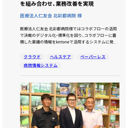
を組み合わせ、業務改善を実現
医療法人仁友会 北彩都病院 様
医療法人仁友会 北彩都病院様ではコラボフローの活用
で決裁のデジタル化・標準化を図り、コラボフローに蓄
積した稟議の情報をkintoneで活用するシステムに発展
させました。 コラボフローとkintoneの組み合わせがど
のようなインパクトをもたらしたのか、事務部 医療情報
クラウド
ヘルスケア
ペーパーレス
課 三島 武政氏にお話を伺いました。
病院情報システム