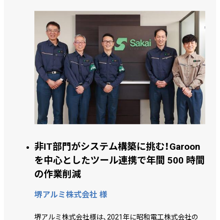
れる活動を支えてきました。 どのようなDXの取り組み
がされてきたのか、経理課 主任 内藤 昌平 氏、保健情報
課 瀬能 展也 氏にお話を伺いました。
非IT部門がシステム構築に挑む！Garoon
を中心としたツール連携で年間 500 時間
の作業削減
堺アルミ株式会社 様
堺アルミ株式会社様は、2021年に昭和電工株式会社の