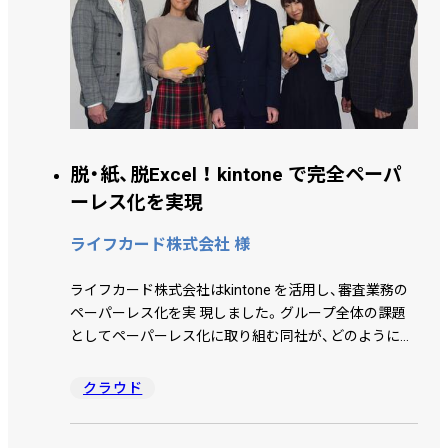
脱・紙、脱Excel ！ kintone で完全ペーパ
ーレス化を実現
ライフカード株式会社 様
ライフカード株式会社はkintone を活用し、審査業務の
ペーパーレス化を実 現しました。グループ全体の課題
としてペーパーレス化に取り組む同社が、どのようにシ
ステムを構築し運用にこぎつけたのか、業務改革課の小
川氏、カード与 信課の飯塚氏、藤川氏、松並氏、小野寺氏
クラウド
にお話を伺いました。