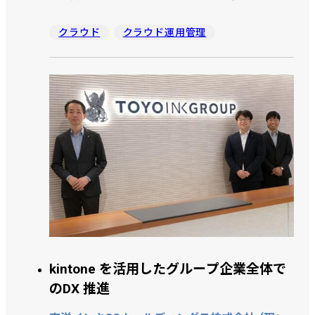
景に実の親と離れて暮らすこどもが42,000人ほど。そ
こを支援するのが里親の方々なのですが、実態として苦
クラウド
クラウド運用管理
しい状況でこどもと向き合っています。 私達の団体は
里親に必要な支援を提供している日本で唯一の里親支
援のネットワークです。
kintone を活用したグループ企業全体で
のDX 推進