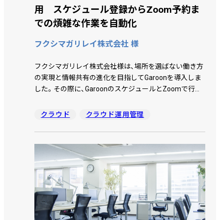
用 スケジュール登録からZoom予約ま
での煩雑な作業を自動化
フクシマガリレイ株式会社 様
フクシマガリレイ株式会社様は、場所を選ばない働き方
の実現と情報共有の進化を目指してGaroonを導入しま
した。その際に、GaroonのスケジュールとZoomで行う
Web 会議を連携するために選定したツールが
「ATTAZoo G for Zoom予約」です。GaroonとZoomの連
クラウド
クラウド運用管理
携により、どのような効果があったのか、河田 淳一氏、
池田 拓矢氏にお話を伺いました。