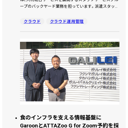
ープのバックヤード業務を担っています。派遣スタッフ
の情報が複数のシステムに分散していたことから、デー
タ加工や処理に多くの時間を要していました。特に、大
クラウド
クラウド運用管理
量のデータを加工するためにExcel のマクロを多用して
おり、メンテナンスが困難になる可能性がありました。
こうした背景から、情報を一元管理し、実務を行う人が
業務改善できるツールとしてkintone を採用。ATTAZoo
＋のプラグインを追加することで、誰でもアプリが作成
できる環境を整備しました。
食のインフラを支える情報基盤に
GaroonとATTAZoo G for Zoom予約を採