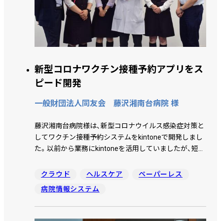
ISO9001 関連業務のシステム化を果たした同社は、この
先奉行クラウドと kintone の自動連携を予定していま
す。
新型コロナワクチン接種予約アプリをス
ピード開発
一般財団法人同友会 藤沢湘南台病院 様
藤沢湘南台病院様は、新型コロナウイルス感染症対策と
してワクチン接種予約システムをkintoneで開発しまし
た。以前から業務にkintoneを活用していましたが、短期
間での運用開始が求められ、不特定多数の人が利用する
難易度の高いシステムのため、ＪＢＣＣにサポート支援
クラウド
ヘルスケア
ペーパーレス
を依頼しました。ルールや運用が明確に決まっていない
病院情報システム
状態からアプリを作り上げるまでの道のりについて、お
話を伺いました。