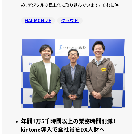
め、デジタルの民主化に取り組んでいます。それに伴い
誰でも簡単に開発できる市民開発ツールとしてkintone
を導入しました。「忙しい社員がアプリ開発をするには
HARMONIZE
クラウド
意識改革が必要だった」と語る栗山 和久 専門部長、井上
淳史 専任部次長、石井 克典 主任に取り組みについてお
話を伺いました。
年間1万5千時間以上の業務時間削減！
kintone導入で全社員をDX人財へ