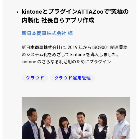
kintoneとプラグインATTAZooで"究極の
内製化"社長自らアプリ作成
新日本商事株式会社 様
新日本商事株式会社は、2019 年から ISO9001 関連業務
のシステム化をめざして kintone を導入しました。
kintone のさらなる利活用のためにプラグイン
「ATTAZoo＋（アッタゾープラス）」を使い始めたが、
kintone アプリ間の同期に課題を感じ、アプリ同士の情
クラウド
クラウド運用管理
報連携が瞬時にできる「ATTAZoo U（アッタゾーユー）」
に出会いました。リーズナブルな価格と ＪＢＡＴへの
好感から導入を決定。これが、受注前活動に重要な役割
を果たすアプリの間でステータスを自動同期、業務効率
の向上を実現しました。 従業員の作業費用に置き換え
ると、「ATTAZoo＋」と「ATTAZoo U 」の活用で、従業員
の作業費に置き換えると、2 つで 140 万円の削減効果が
あったと 語る代表取締役の安部氏。導入 3年で