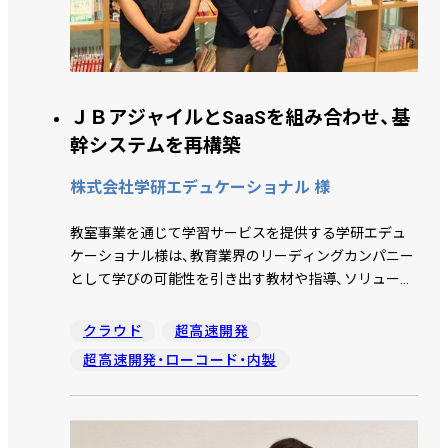
ＪＢアジャイルとSaaSを組み合わせ、基
幹システムを再構築
株式会社学研エデュケーショナル 様
教室事業を通じて学習サービスを提供する学研エデュ
ケーショナル様は、教育業界のリーディングカンパニー
として学びの可能性を引き出す教材や指導、ソリューシ
ョンの開発に取り組んでいます。これまで個別最適化し
ていた各システムを統合し、新たに構築した基幹システ
クラウド
超高速開発
ムについて、学研エデュケーショナルの丸谷昂明氏、石
超高速開発・ローコード・内製
原光一氏、中嶋優美氏に話を伺いました。