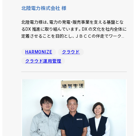
北陸電力株式会社 様
北陸電力様は、電力の発電・販売事業を支える基盤とな
るDX 推進に取り組んでいます。DX の文化を社内全体に
定着させることを目的とし、ＪＢＣＣの伴走でワークシ
ョップ開催や運用ガバナンス整備などの活動を通じて
社内での活用を推進しました。その結果、導入開始から
HARMONIZE
クラウド
9 か月で年間1 万5 千時間以上の業務時間を削減してい
クラウド運用管理
ます。これまでの取り組みで見えてきたDX 推進のポイ
ントについて、福村 正人氏、浅井 圭介氏、麻生 啓太氏に
お話を伺いました。