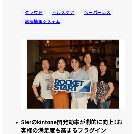
属人化の脱却と業務の効率化を実現しました。旧システ
ムでは複雑な制御をしており、kintone で実現できるの
クラウド
ヘルスケア
ペーパーレス
か不安な思いもあった中で、どのようにアプリを作って
病院情報システム
いったのか、事務部 総務課 係長 石合 仁氏、事務部 情報
管理課 係長、𠮷澤 直人氏にお話を伺いました。
SIerのkintone開発効率が劇的に向上！お
客様の満足度も高まるプラグイン