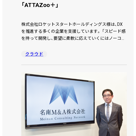
「ATTAZoo＋」
株式会社ロケットスタートホールディングス様は、DX
を推進する多くの企業を支援しています。 「スピード感
を持って開発し、要望に柔軟に応えていくにはノーコー
ド開発が不可欠」という方針のもと、ＪＢＣＣの
ATTAZoo＋をkintoneと組み合わせて提案いただいてい
クラウド
ます。 ATTAZoo＋がシステム構築にどのように役立つ
のか、DXマッチング事業部 プロジェクトマネージャ
ー 桐山 佳奈絵 氏にお話を伺いました。