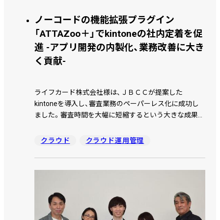
ノーコードの機能拡張プラグイン
「ATTAZoo＋」でkintoneの社内定着を促
進 -アプリ開発の内製化、業務改善に大き
く貢献-
ライフカード株式会社様は、ＪＢＣＣが提案した
kintoneを導入し、審査業務のペーパーレス化に成功し
ました。審査時間を大幅に短縮するという大きな成果に
より、他の部門でも活用が進んでいます。同社ではアプ
リの内製化が進んでおり、開発経験のない実務担当者が
クラウド
クラウド運用管理
アプリを作る上で「ATTAZoo＋」を積極的に活用してい
ます。ATTAZoo＋を活用してどのような効果があった
のか、kintoneの導入を推進している営業企画推進部の
小川氏、井氏、アプリを開発してペーパーレス化に成功
したカード審査部の飯塚氏にお話を伺いました。