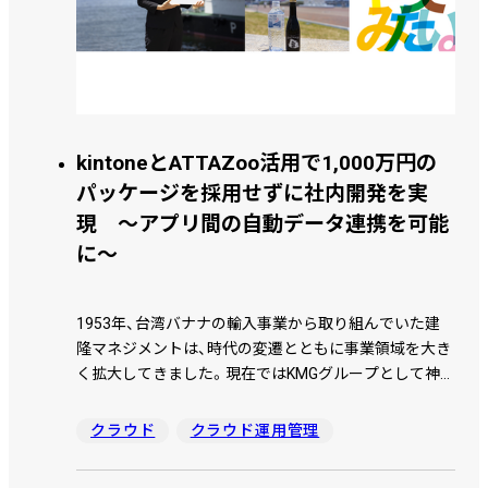
kintoneとATTAZoo活用で1,000万円の
パッケージを採用せずに社内開発を実
現 ～アプリ間の自動データ連携を可能
に～
1953年、台湾バナナの輸入事業から取り組んでいた建
隆マネジメントは、時代の変遷とともに事業領域を大き
く拡大してきました。現在ではKMGグループとして神
戸の街とともに「自社で所有する不動産のマネジメン
ト」を事業の核として、ホテルやレストランの経営、製造
クラウド
クラウド運用管理
業や輸出入貿易業など、幅広い事業を展開しています。