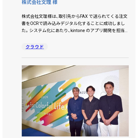
株式会社文理 様
株式会社文理様は、取引先からFAX で送られてくる注文
書をOCRで読み込みデジタル化することに成功しまし
た。システム化にあたり、kintone のアプリ開発を担当
したＪＢＣＣ株式会社、データ連携プラットフォームで
あるQanat Universe（カナートユニバース）の開発元で
クラウド
あり、FAX データをkintone に連携する開発を担当した
ＪＢアドバンスト・テクノロジー株式会社、ＪＢＣＣグ
ループのバックオフィス業務を担い、自社の受注処理を
抜本的に改革したＣ＆Ｃビジネスサービス株式会社、こ
のＪＢＣＣグループ会社3 社のノウハウを結集しまし
た。取引先の業務を変えずにどのように受注処理を改善
したのでしょうか。バックオフィス業務を取りまとめる
清宮氏と情報システム課としてシステム構築に携わっ
た上村氏、中村氏にお話を伺いました。