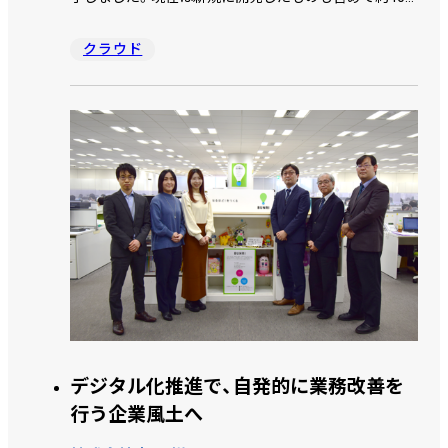
のアプリが稼働しています。kintone を導入してからユ
ーザーに定着するまでどのような取り組みを行ったの
クラウド
か、情報システム課の森課長補佐、五味チーフリーダー、
町田サブリーダー、杉山氏にお話を伺いました。
デジタル化推進で、自発的に業務改善を
行う企業風土へ