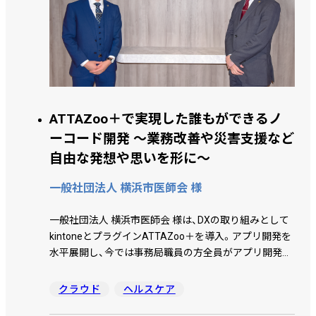
ATTAZoo＋で実現した誰もができるノ
ーコード開発 ～業務改善や災害支援など
自由な発想や思いを形に～
一般社団法人 横浜市医師会 様
一般社団法人 横浜市医師会 様は、DXの取り組みとして
kintoneとプラグインATTAZoo＋を導入。アプリ開発を
水平展開し、今では事務局職員の方全員がアプリ開発を
行っています。これまで幅広い業務の効率化を実現した
ほか、新型コロナワクチン集団接種や能登半島地震の災
クラウド
ヘルスケア
害支援などのアプリを意欲的に開発し、緊急性が求めら