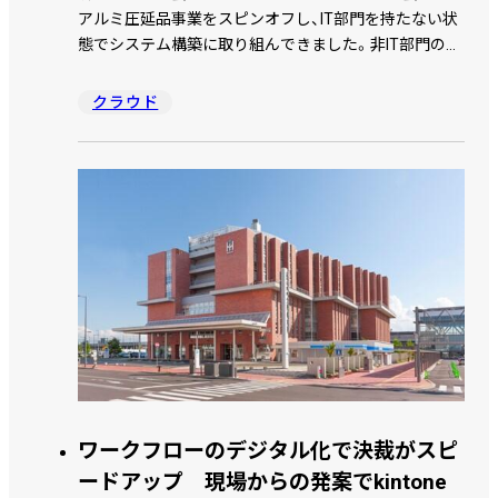
アルミ圧延品事業をスピンオフし、IT部門を持たない状
態でシステム構築に取り組んできました。非IT部門の担
当者でも運用できるシステムを目指し、Microsoft 365、
Garoon、コラボフロー、kintoneを組み合わせてデジタル
クラウド
化・業務効率化を実現。どのような課題を乗り越えてき
たのか、穂積 敏 氏、遠藤 茂 氏、平山 勝久 氏、石川 貴志
氏、長谷川 拓也 氏にお話を伺いました。
ワークフローのデジタル化で決裁がスピ
ードアップ 現場からの発案でkintone